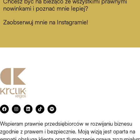
Chcesz być na bieżąco ze wszystkimi prawnymi
nowinkami i poznać mnie lepiej?
Zaobserwuj mnie na Instagramie!
F
I
L
T
S
a
n
i
i
p
c
s
n
k
o
e
t
k
t
t
Wspieram prawnie przedsiębiorców w rozwijaniu biznesu
b
a
e
o
i
o
g
d
k
f
zgodnie z prawem i bezpiecznie. Moją wizją jest oparta na
o
r
i
y
k
a
n
empatii obsługa klienta oraz tłumaczenie prawa zrozumiały