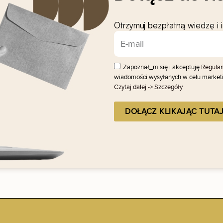
Otrzymuj bezpłatną wiedzę i 
Zapoznał_m się i akceptuję
Regulam
wiadomości wysyłanych w celu marketi
Czytaj dalej -> Szczegóły
DOŁĄCZ KLIKAJĄC TUTA