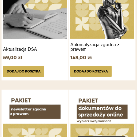
Automatyzacja zgodna z
Aktualizacja DSA
prawem
59,00
zł
149,00
zł
DODAJ DO KOSZYKA
DODAJ DO KOSZYKA
Ten
produkt
ma
wiele
wariantów.
Opcje
można