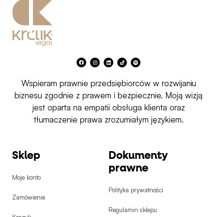
F
I
L
T
S
a
n
i
i
p
c
s
n
k
o
e
t
k
t
t
b
a
e
o
i
Wspieram prawnie przedsiębiorców w rozwijaniu
o
g
d
k
f
o
r
i
y
k
a
n
biznesu zgodnie z prawem i bezpiecznie. Moją wizją
m
jest oparta na empatii obsługa klienta oraz
tłumaczenie prawa zrozumiałym językiem.
Sklep
Dokumenty
prawne
Moje konto
Polityka prywatności
Zamówienie
Regulamin sklepu