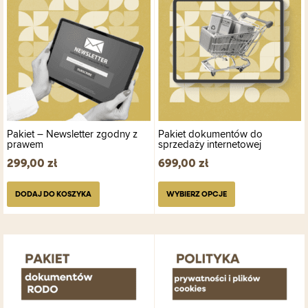
wybrać
na
stronie
produktu
Pakiet – Newsletter zgodny z
Pakiet dokumentów do
prawem
sprzedaży internetowej
299,00
zł
699,00
zł
DODAJ DO KOSZYKA
WYBIERZ OPCJE