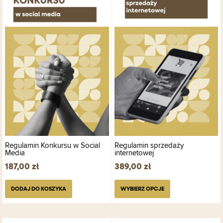
wiele
wariantów.
Opcje
można
wybrać
na
stronie
produktu
Regulamin Konkursu w Social
Regulamin sprzedaży
Media
internetowej
187,00
zł
389,00
zł
DODAJ DO KOSZYKA
WYBIERZ OPCJE