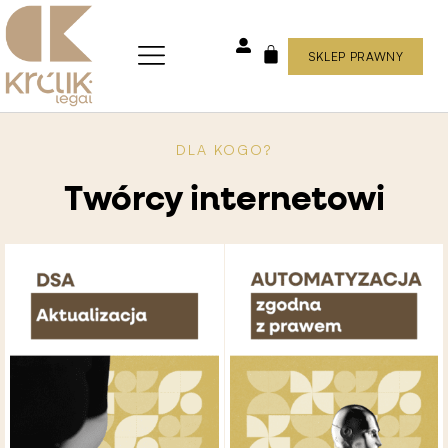
Skip
to
content
SKLEP PRAWNY
WÓZEK
DLA KOGO?
Twórcy internetowi