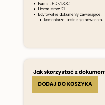
Format: PDF/DOC
Liczba stron: 21
Edytowalne dokumenty zawierające:
komentarze i instrukcje adwokata.
Jak skorzystać z dokumen
ilość
Umowa
DODAJ DO KOSZYKA
o
prowadzenie
social