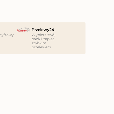
Przelewy24
cyfrowy
Wybierz swój
bank i zapłać
szybkim
przelewem