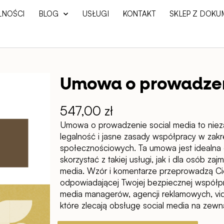
LNOŚCI
BLOG
USŁUGI
KONTAKT
SKLEP Z DOKU
Umowa o prowadzen
547,00
zł
Umowa o prowadzenie social media
to niez
legalność i jasne zasady współpracy
w zakr
społecznościowych. Ta umowa jest idealna 
skorzystać z takiej usługi,
jak i dla
osób zajm
media
. Wzór i komentarze przeprowadzą C
odpowiadającej Twojej bezpiecznej współpr
media managerów, agencji reklamowych, vi
które
zlecają obsługę social media na zewną