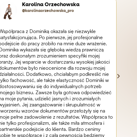
Karolina Orzechowska
@karolinaorzechowska_pro
Współpraca z Dominiką okazała się niezwykle
W imie
satysfakcjonująca. Po pierwsze, jej profesjonalne
chciał
podejście do pracy zrobiło na mnie duże wrażenie.
jej pr
Dominika wykazała się głęboką wiedzą prawniczą
przyg
oraz doskonałym zrozumieniem specyfiki mojej
prawn
branży. Jej wsparcie w dostarczaniu wysokiej jakości
wielu 
dokumentów było nieocenione dla rozwoju mojej
ich st
działalności. Dodatkowo, chciałabym podkreślić nie
rodzaj
tylko fachowość, ale także elastyczność Dominiki w
wykorz
dostosowywaniu się do indywidualnych potrzeb
wideok
mojego biznesu. Zawsze była gotowa odpowiedzieć
łączy 
na moje pytania, udzielić jasnych i zrozumiałych
nowoc
wyjaśnień. Jej zaangażowanie i skrupulatność w
profes
tworzeniu wzorów dokumentów przełożyły się na
inform
moje pełne zadowolenie z rezultatów. Współpraca to
zosta
nie tylko profesjonalizm, ale także miła atmosfera i
ustalo
partnerskie podejście do klienta. Bardzo cenimy
wdzięc
sobie tę współpracę i z całą pewnością będziemy
skorzy