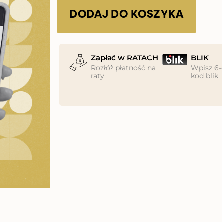
ilość
Umowa
DODAJ DO KOSZYKA
o
prowadzenie
social
Zapłać w RATACH
BLIK
media
Rozłóż płatność na
Wpisz 6-
raty
kod blik