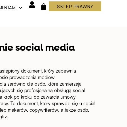
SKLEP PRAWNY
MENTAMI
WÓZEK
ie social media
astąpiony dokument, który zapewnia
esie prowadzenia mediów
dla zarówno dla
osób, które zamierzają
ujących się profesjonalną obsługą social
ię
krok po kroku
do zawarcia umowy
acy. To dokument, który sprawdzi się u
social
deo makerów, copywriterów
, a także osób,
trz.