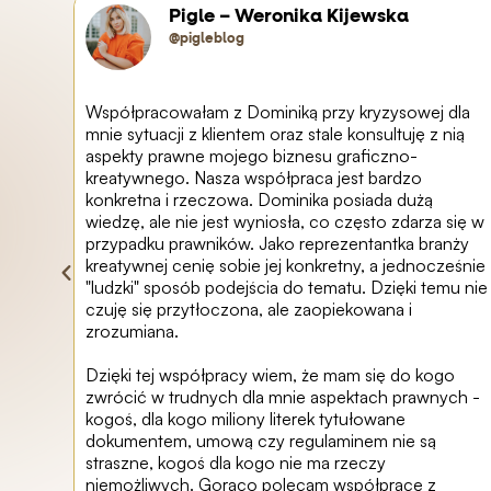
Pigle – Weronika Kijewska
@pigleblog
maczy i
Współpracowałam z Dominiką przy kryzysowej dla
ma
mnie sytuacji z klientem oraz stale konsultuję z nią
s,
aspekty prawne mojego biznesu graficzno-
kreatywnego. Nasza współpraca jest bardzo
konkretna i rzeczowa. Dominika posiada dużą
wiedzę, ale nie jest wyniosła, co często zdarza się w
przypadku prawników. Jako reprezentantka branży
kreatywnej cenię sobie jej konkretny, a jednocześnie
"ludzki" sposób podejścia do tematu. Dzięki temu nie
czuję się przytłoczona, ale zaopiekowana i
zrozumiana.
Dzięki tej współpracy wiem, że mam się do kogo
zwrócić w trudnych dla mnie aspektach prawnych -
kogoś, dla kogo miliony literek tytułowane
dokumentem, umową czy regulaminem nie są
straszne, kogoś dla kogo nie ma rzeczy
niemożliwych. Gorąco polecam współpracę z