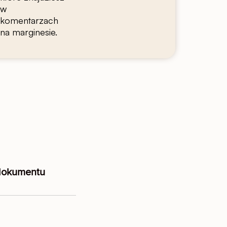
w
komentarzach
na marginesie.
 dokumentu