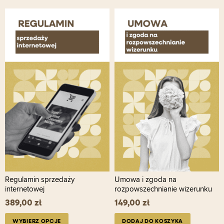
Ten
produkt
ma
wiele
wariantów.
Opcje
można
wybrać
na
stronie
produktu
Regulamin sprzedaży
Umowa i zgoda na
internetowej
rozpowszechnianie wizerunku
389,00
zł
149,00
zł
WYBIERZ OPCJE
DODAJ DO KOSZYKA