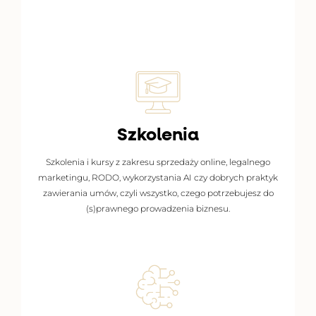
Szkolenia
PRZEJDŹ DO SZKOLEŃ
Szkolenia i kursy z zakresu sprzedaży online, legalnego
marketingu, RODO, wykorzystania AI czy dobrych praktyk
zawierania umów, czyli wszystko, czego potrzebujesz do
(s)prawnego prowadzenia biznesu.