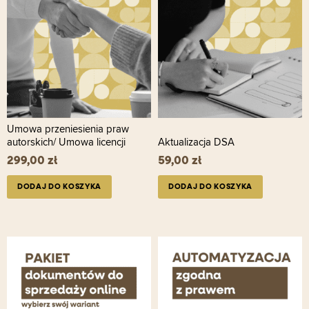
Umowa przeniesienia praw
autorskich/ Umowa licencji
Aktualizacja DSA
299,00
zł
59,00
zł
DODAJ DO KOSZYKA
DODAJ DO KOSZYKA
Ten
produkt
ma
wiele
wariantów.