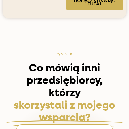
DOŁĄCZ KLIKAJĄC
TUTAJ
OPINIE
Co mówią inni
przedsiębiorcy,
którzy
skorzystali z mojego
wsparcia?