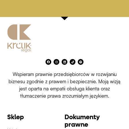
F
I
L
T
S
a
n
i
i
p
c
s
n
k
o
e
t
k
t
t
b
a
e
o
i
Wspieram prawnie przedsiębiorców w rozwijaniu
o
g
d
k
f
o
r
i
y
k
a
n
biznesu zgodnie z prawem i bezpiecznie. Moją wizją
m
jest oparta na empatii obsługa klienta oraz
tłumaczenie prawa zrozumiałym językiem.
Sklep
Dokumenty
prawne