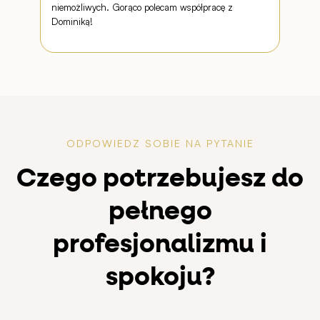
tę ws
kont
przys
ODPOWIEDZ SOBIE NA PYTANIE
Czego potrzebujesz do
pełnego
profesjonalizmu i
spokoju?