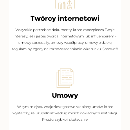
Twórcy internetowi
SPRAWDŹ DOKUMENTY
Wszystkie potrzebne dokumenty, które zabezpieczą Twoje
interesy, jeśli jesteś twórcą internetowym lub influencerem -
umowy sprzedaży, umowy współpracy, umowy o dzieło,
regulaminy, zgody na rozpowszechnianie wizerunku. Sprawdź!
Umowy
W tym miejscu znajdziesz gotowe szablony umów, które
WYBIERZ UMOWĘ
wystarczy, że uzupełnisz według moich dokładnych instrukcji.
Prosto, szybko i skutecznie.