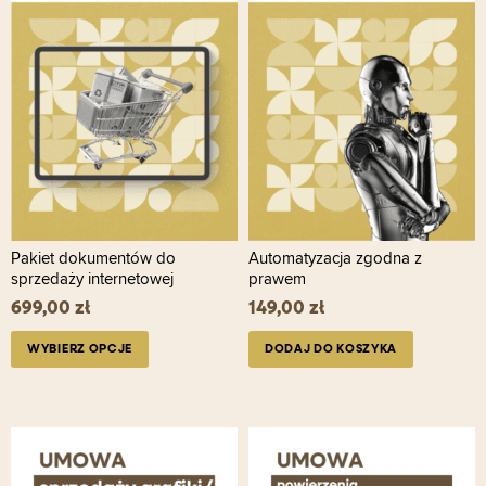
Opcje
można
wybrać
na
stronie
produktu
Pakiet dokumentów do
Automatyzacja zgodna z
sprzedaży internetowej
prawem
699,00
zł
149,00
zł
WYBIERZ OPCJE
DODAJ DO KOSZYKA