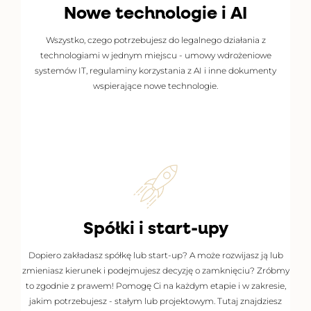
Nowe technologie i AI
Wszystko, czego potrzebujesz do legalnego działania z
ZOBACZ DOKUMENTY
technologiami w jednym miejscu - umowy wdrożeniowe
systemów IT, regulaminy korzystania z AI i inne dokumenty
wspierające nowe technologie.
Spółki i start-upy
Dopiero zakładasz spółkę lub start-up? A może rozwijasz ją lub
SPRAWDŹ WSPARCIE
zmieniasz kierunek i podejmujesz decyzję o zamknięciu? Zróbmy
to zgodnie z prawem! Pomogę Ci na każdym etapie i w zakresie,
jakim potrzebujesz - stałym lub projektowym. Tutaj znajdziesz