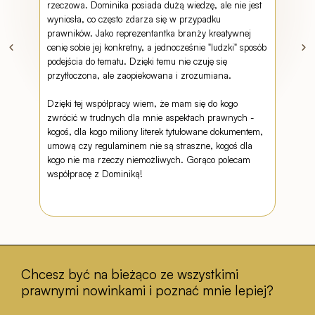
rzeczowa. Dominika posiada dużą wiedzę, ale nie jest
scenar
wyniosła, co często zdarza się w przypadku
nie do 
prawników. Jako reprezentantka branży kreatywnej
cenię sobie jej konkretny, a jednocześnie "ludzki" sposób
Poleca
podejścia do tematu. Dzięki temu nie czuję się
doradcę
przytłoczona, ale zaopiekowana i zrozumiana.
zrozum
Dzięki tej współpracy wiem, że mam się do kogo
zwrócić w trudnych dla mnie aspektach prawnych -
kogoś, dla kogo miliony literek tytułowane dokumentem,
umową czy regulaminem nie są straszne, kogoś dla
kogo nie ma rzeczy niemożliwych. Gorąco polecam
współpracę z Dominiką!
Chcesz być na bieżąco ze wszystkimi
prawnymi nowinkami i poznać mnie lepiej?