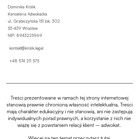
Dominika Królik
Kancelaria Adwokacka
ul. Grabiszyńska 151 lok. 302
53-439 Wrocław
NIP: 8943225969
kontakt@krolik.legal
+48 574 211 575
Treści prezentowane w ramach tej strony internetowej
stanowią prawnie chronioną własność intelektualną.
Treści
mają charakter edukacyjny i nie stanowią, ani nie zastępują
indywidualnych porad prawnych, a korzystanie z nich nie
wiążę się z powstaniem relacji klient – adwokat.
Więcej na ten temat przeczytasz
tutaj.