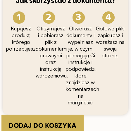
Jak skorzystać z dokumentu?
Kupujesz
Otrzymujesz
Otwierasz
Gotowe pliki
produkt,
i pobierasz
dokumenty i
zapisujesz i
którego
plik z
wypełniasz
wdrażasz na
potrzebujesz.
dokumentami
je, w czym
swoją
prawnymi
pomagają Ci
stronę.
oraz
instrukcje i
instrukcją
podpowiedzi,
wdrożeniową.
które
znajdziesz w
komentarzach
na
marginesie.
ilość
Umowa
DODAJ DO KOSZYKA