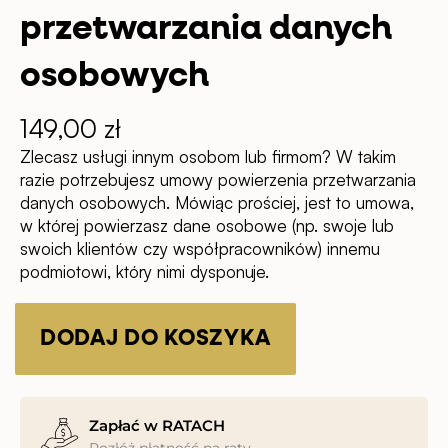
przetwarzania danych
osobowych
149,00
zł
Zlecasz usługi innym osobom lub firmom? W takim
razie potrzebujesz
umowy powierzenia przetwarzania
danych osobowych.
Mówiąc prościej, jest to umowa,
w której powierzasz dane osobowe (np. swoje lub
swoich klientów czy współpracowników) innemu
podmiotowi, który nimi dysponuje.
ilość
Umowa
DODAJ DO KOSZYKA
powierzenia
przetwarzania
danych
Zapłać w RATACH
osobowych
Rozłóż płatność na raty