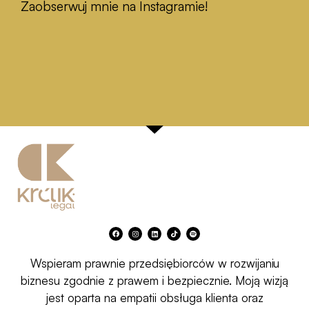
Zaobserwuj mnie na Instagramie!
F
I
L
T
S
a
n
i
i
p
c
s
n
k
o
e
t
k
t
t
b
a
e
o
i
Wspieram prawnie przedsiębiorców w rozwijaniu
o
g
d
k
f
o
r
i
y
k
a
n
biznesu zgodnie z prawem i bezpiecznie. Moją wizją
m
jest oparta na empatii obsługa klienta oraz