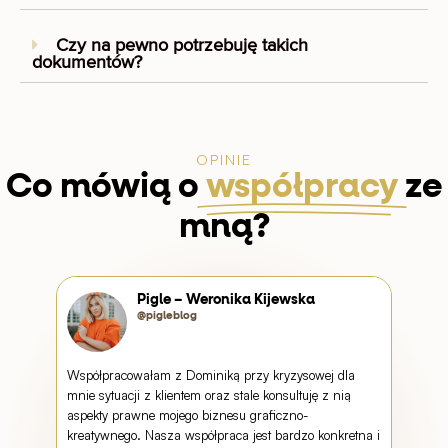
Czy na pewno potrzebuję takich
dokumentów?
OPINIE
Co mówią o
współpracy
ze
mną?
Pigle – Weronika Kijewska
@pigleblog
zy i
Współpracowałam z Dominiką przy kryzysowej dla
Współp
mnie sytuacji z klientem oraz stale konsultuję z nią
Pomija
 bądź
aspekty prawne mojego biznesu graficzno-
na naj
kreatywnego. Nasza współpraca jest bardzo konkretna i
z klie