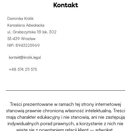
Kontakt
Dominika Królik
Kancelaria Adwokacka
ul. Grabiszyńska 151 lok. 302
53-439 Wrocław
NIP: 8943225969
kontakt@krolik.legal
+48 574 211 575
Treści prezentowane w ramach tej strony internetowej
stanowią prawnie chronioną własność intelektualną.
Treści
mają charakter edukacyjny i nie stanowią, ani nie zastępują
indywidualnych porad prawnych, a korzystanie z nich nie
wiążę się z powstaniem relacji klient – adwokat.