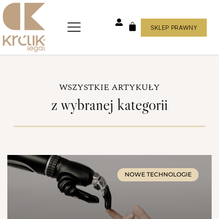
Skip
to
content
SKLEP PRAWNY
WÓZEK
WSZYSTKIE ARTYKUŁY
z wybranej kategorii
Strona
Strona
Strona
Strona
Strona
NOWE TECHNOLOGIE