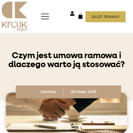
Skip
to
content
SKLEP PRAWNY
WÓZEK
Czym jest umowa ramowa i
dlaczego warto ją stosować?
Dominika
28 lutego, 2025