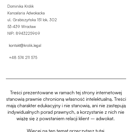
Dominika Królik
Kancelaria Adwokacka
ul. Grabiszyńska 151 lok. 302
53-439 Wrocław
NIP: 8943225969
kontakt@krolik.legal
+48 574 211 575
Treści prezentowane w ramach tej strony internetowej
stanowią prawnie chronioną własność intelektualną.
Treści
mają charakter edukacyjny i nie stanowią, ani nie zastępują
indywidualnych porad prawnych, a korzystanie z nich nie
wiążę się z powstaniem relacji klient – adwokat.
Więcej na ten temat przeczytasz
tutaj.