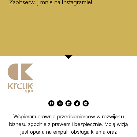
Zaobserwuj mnie na Instagramie!
F
I
L
T
S
a
n
i
i
p
c
s
n
k
o
e
t
k
t
t
b
a
e
o
i
Wspieram prawnie przedsiębiorców w rozwijaniu
o
g
d
k
f
o
r
i
y
k
a
n
biznesu zgodnie z prawem i bezpiecznie. Moją wizją
m
jest oparta na empatii obsługa klienta oraz