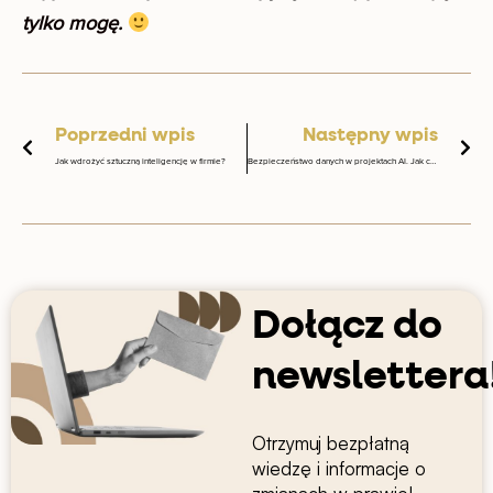
tylko mogę.
Prev
Na
Poprzedni wpis
Następny wpis
Jak wdrożyć sztuczną inteligencję w firmie?
Bezpieczeństwo danych w projektach AI. Jak chronić dane osobowe klientów?
Dołącz do
newslettera
Otrzymuj bezpłatną
wiedzę i informacje o