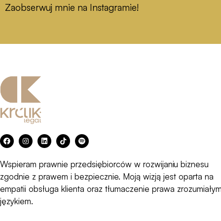
Zaobserwuj mnie na Instagramie!
F
I
L
T
S
a
n
i
i
p
c
s
n
k
o
e
t
k
t
t
Wspieram prawnie przedsiębiorców w rozwijaniu biznesu
b
a
e
o
i
o
g
d
k
f
zgodnie z prawem i bezpiecznie. Moją wizją jest oparta na
o
r
i
y
k
a
n
empatii obsługa klienta oraz tłumaczenie prawa zrozumiały
m
językiem.