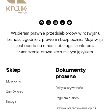
F
I
L
T
S
a
n
i
i
p
c
s
n
k
o
e
t
k
t
t
b
a
e
o
i
Wspieram prawnie przedsiębiorców w rozwijaniu
o
g
d
k
f
o
r
i
y
k
a
n
biznesu zgodnie z prawem i bezpiecznie. Moją wizją
m
jest oparta na empatii obsługa klienta oraz
tłumaczenie prawa zrozumiałym językiem.
Sklep
Dokumenty
prawne
Moje konto
Polityka prywatności
Zamówienie
Regulamin sklepu
Koszyk
Polityka prezentowania opinii