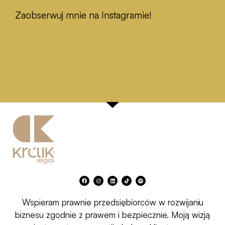
Zaobserwuj mnie na Instagramie!
F
I
L
T
S
a
n
i
i
p
c
s
n
k
o
e
t
k
t
t
b
a
e
o
i
Wspieram prawnie przedsiębiorców w rozwijaniu
o
g
d
k
f
o
r
i
y
k
a
n
biznesu zgodnie z prawem i bezpiecznie. Moją wizją
m