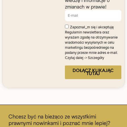
wiedzę i informacje o
zmianach w prawie!
Zapoznał_m się i akceptuję
Regulamin newslettera
oraz
wyrażam zgodę na otrzymywanie
wiadomości wysyłanych w celu
marketingu bezpośredniego na
podany przeze mnie adres e-mail.
Czytaj dalej -> Szczegóły
DOŁĄCZ KLIKAJĄC
TUTAJ
Chcesz być na bieżąco ze wszystkimi
prawnymi nowinkami i poznać mnie lepiej?