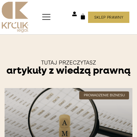
Skip
to
content
SKLEP PRAWNY
WÓZEK
TUTAJ PRZECZYTASZ
artykuły z wiedzą prawną
PROWADZENIE BIZNESU