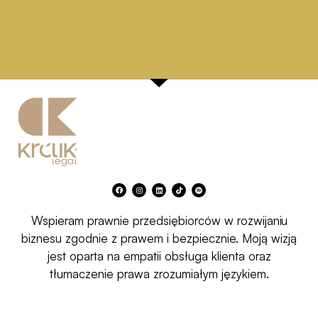
F
I
L
T
S
a
n
i
i
p
c
s
n
k
o
e
t
k
t
t
b
a
e
o
i
Wspieram prawnie przedsiębiorców w rozwijaniu
o
g
d
k
f
o
r
i
y
k
a
n
biznesu zgodnie z prawem i bezpiecznie. Moją wizją
m
jest oparta na empatii obsługa klienta oraz
tłumaczenie prawa zrozumiałym językiem.