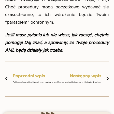
Choć procedury mogą początkowo wydawać się
czasochłonne, to ich wdrożenie będzie Twoim
“parasolem” ochronnym.
Jeśli masz pytania lub nie wiesz, jak zacząć, chętnie
pomogę! Daj znać, a sprawimy, że Twoje procedury
AML będą działały jak trzeba.
Prev
Na
Poprzedni wpis
Następny wpis
Polityka sztucznej inteligencji – czy musisz ją mieć?
Umowa o usługi księgowe – 10 niezbędnych postanowień w umowie