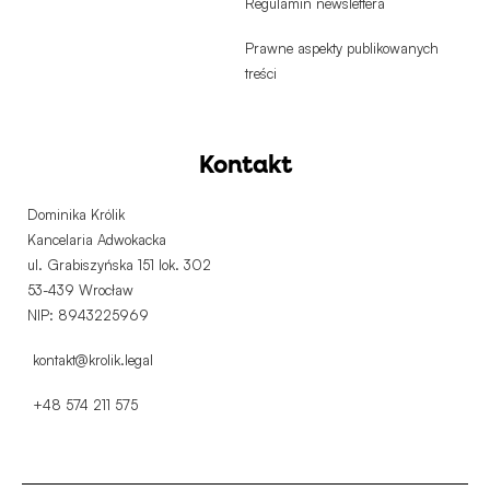
Regulamin newslettera
Prawne aspekty publikowanych
treści
Kontakt
Dominika Królik
Kancelaria Adwokacka
ul. Grabiszyńska 151 lok. 302
53-439 Wrocław
NIP: 8943225969
kontakt@krolik.legal
+48 574 211 575