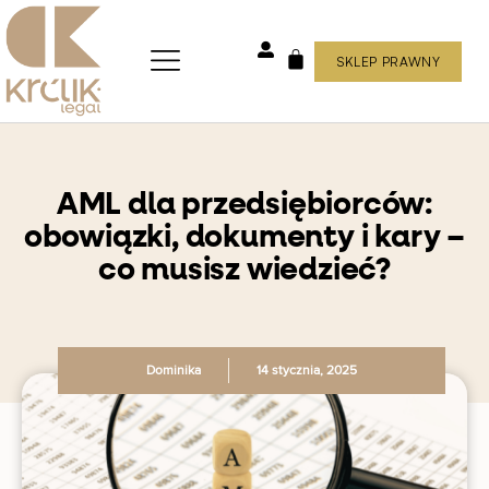
Skip
to
content
SKLEP PRAWNY
WÓZEK
AML dla przedsiębiorców:
obowiązki, dokumenty i kary –
co musisz wiedzieć?
Dominika
14 stycznia, 2025