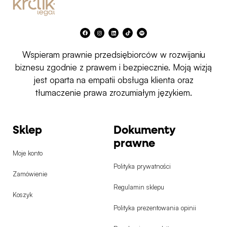
F
I
L
T
S
a
n
i
i
p
c
s
n
k
o
e
t
k
t
t
b
a
e
o
i
Wspieram prawnie przedsiębiorców w rozwijaniu
o
g
d
k
f
o
r
i
y
k
a
n
biznesu zgodnie z prawem i bezpiecznie. Moją wizją
m
jest oparta na empatii obsługa klienta oraz
tłumaczenie prawa zrozumiałym językiem.
Sklep
Dokumenty
prawne
Moje konto
Polityka prywatności
Zamówienie
Regulamin sklepu
Koszyk
Polityka prezentowania opinii