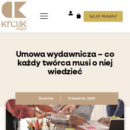
Skip
to
content
SKLEP PRAWNY
WÓZEK
Umowa wydawnicza – co
każdy twórca musi o niej
wiedzieć
Dominika
10 kwietnia, 2024