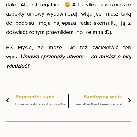
dalej! Ale ostrzegałam..
A to tylko najważniejsze
aspekty umowy wydawniczej, więc jeśli masz taką
do podpisu, moja najlepsza rada: skonsultuj ją z
doświadczonym prawnikiem (np. ze mną :D).
PS Myślę, że może Cię też zaciekawić ten
wpis:
Umowa sprzedaży utworu – co musisz o niej
wiedzieć?
Prev
Na
Poprzedni wpis
Następny wpis
Umowa o prowadzenie social mediów – 10 wskazówek dla agencji marketingowej
Umowa dla grafika – 6 tipów od prawniczki