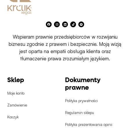
F
I
L
T
S
a
n
i
i
p
c
s
n
k
o
e
t
k
t
t
b
a
e
o
i
Wspieram prawnie przedsiębiorców w rozwijaniu
o
g
d
k
f
o
r
i
y
k
a
n
biznesu zgodnie z prawem i bezpiecznie. Moją wizją
m
jest oparta na empatii obsługa klienta oraz
tłumaczenie prawa zrozumiałym językiem.
Sklep
Dokumenty
prawne
Moje konto
Polityka prywatności
Zamówienie
Regulamin sklepu
Koszyk
Polityka prezentowania opinii